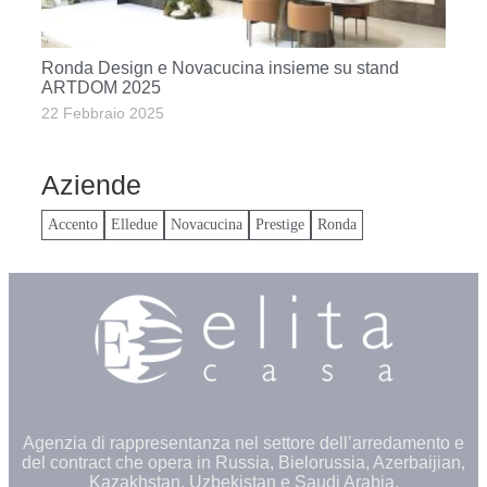
Ronda Design e Novacucina insieme su stand
ARTDOM 2025
22 Febbraio 2025
Aziende
Accento
Elledue
Novacucina
Prestige
Ronda
Agenzia di rappresentanza nel settore dell’arredamento e
del contract che opera in Russia, Bielorussia, Azerbaijian,
Kazakhstan, Uzbekistan e Saudi Arabia.